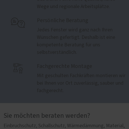
Wege und regionale Arbeitsplätze.

Persönliche Beratung
Jedes Fenster wird ganz nach Ihren
Wünschen gefertigt. Deshalb ist eine
kompetente Beratung für uns
selbstverständlich.

Fachgerechte Montage
Mit geschulten Fachkräften montieren wir
bei Ihnen vor Ort zuverlässig, sauber und
fachgerecht.
Sie möchten beraten werden?
Einbruchschutz, Schallschutz, Wärmedämmung, Material,