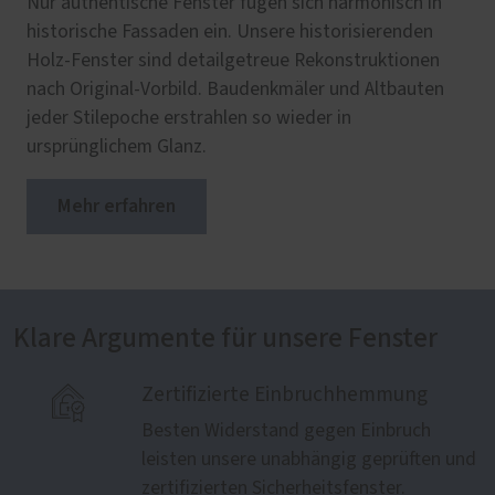
Nur authentische Fenster fügen sich harmonisch in
historische Fassaden ein. Unsere historisierenden
Holz-Fenster sind detailgetreue Rekonstruktionen
nach Original-Vorbild. Baudenkmäler und Altbauten
jeder Stilepoche erstrahlen so wieder in
ursprünglichem Glanz.
Mehr erfahren
Klare Argumente für unsere Fenster

Zertifizierte Einbruchhemmung
Besten Widerstand gegen Einbruch
leisten unsere unabhängig geprüften und
zertifizierten Sicherheitsfenster.