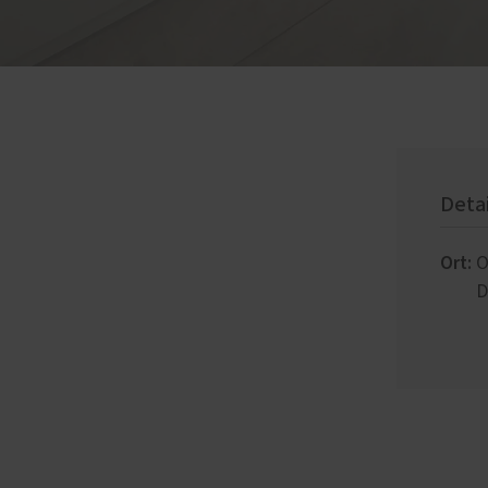
Deta
Ort:
O
D